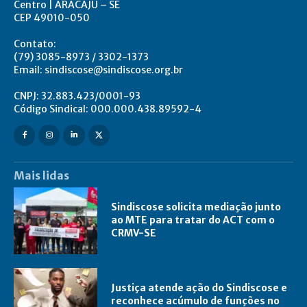
Centro | ARACAJU – SE
CEP 49010-050
Contato:
(79) 3085-8973 / 3302-1373
Email: sindiscose@sindiscose.org.br
CNPJ: 32.883.423/0001-93
Código Sindical: 000.000.438.89592-4
Mais lidas
Sindiscose solicita mediação junto
ao MTE para tratar do ACT com o
CRMV-SE
Justiça atende ação do Sindiscose e
reconhece acúmulo de funções no