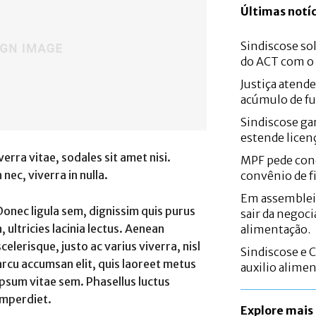
Últimas notíc
Sindiscose sol
do ACT com 
Justiça atend
acúmulo de fu
Sindiscose gar
estende licen
erra vitae, sodales sit amet nisi.
MPF pede con
nec, viverra in nulla.
convênio de f
Em assemblei
Donec ligula sem, dignissim quis purus
sair da negoci
a, ultricies lacinia lectus. Aenean
alimentação.
scelerisque, justo ac varius viverra, nisl
Sindiscose e 
arcu accumsan elit, quis laoreet metus
auxilio alime
ipsum vitae sem. Phasellus luctus
imperdiet.
Explore mais