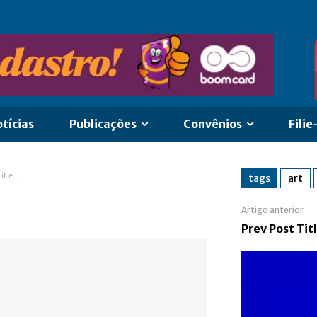
tícias
Publicações
Convênios
Filie
itle ...
tags
art
!
Artigo anterior
Prev Post Tit