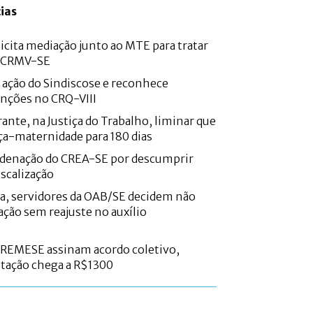
ias
icita mediação junto ao MTE para tratar
o CRMV-SE
e ação do Sindiscose e reconhece
nções no CRQ-VIII
ante, na Justiça do Trabalho, liminar que
ça-maternidade para 180 dias
denação do CREA-SE por descumprir
iscalização
a, servidores da OAB/SE decidem não
ação sem reajuste no auxílio
CREMESE assinam acordo coletivo,
ntação chega a R$1300