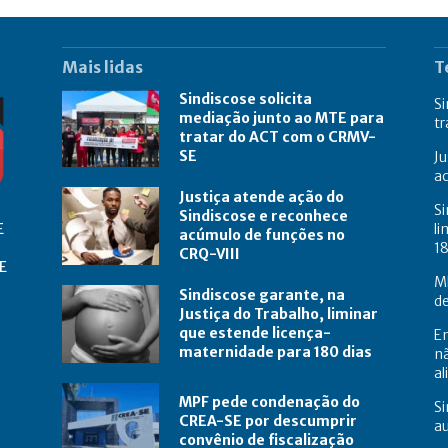
Mais lidas
T
Sindiscose solicita
Si
mediação junto ao MTE para
t
tratar do ACT com o CRMV-
SE
Ju
a
Justiça atende ação do
Si
Sindiscose e reconhece
E
li
acúmulo de funções no
18
CRQ-VIII
E
M
Sindiscose garante, na
de
Justiça do Trabalho, liminar
que estende licença-
E
maternidade para 180 dias
nã
a
MPF pede condenação do
Si
CREA-SE por descumprir
au
convênio de fiscalização