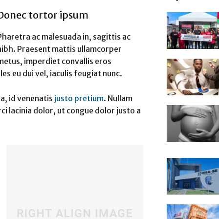
Donec tortor ipsum
Pharetra ac malesuada in, sagittis ac
nibh. Praesent mattis ullamcorper
metus, imperdiet convallis eros
 eu dui vel, iaculis feugiat nunc.
ra, id venenatis
justo pretium
. Nullam
i lacinia dolor, ut congue dolor justo a