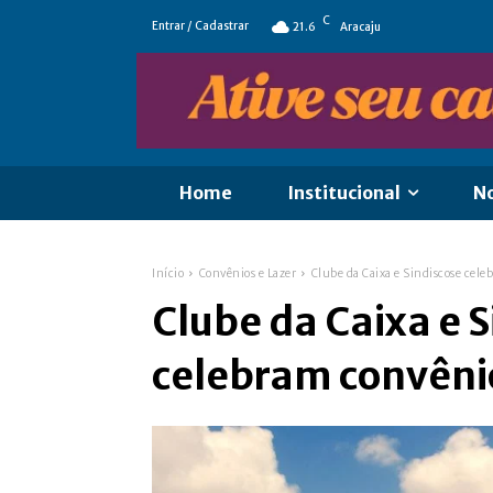
C
Entrar / Cadastrar
21.6
Aracaju
Home
Institucional
No
Início
Convênios e Lazer
Clube da Caixa e Sindiscose cel
Clube da Caixa e 
celebram convêni