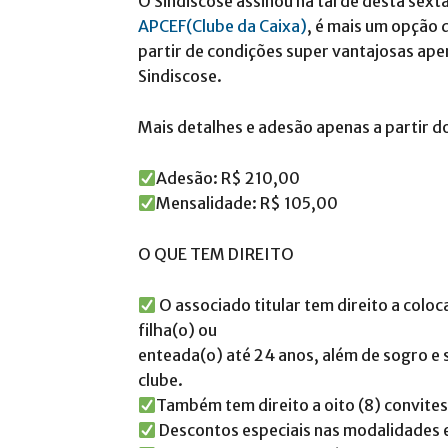
O Sindiscose assinou na tarde desta sexta
APCEF(Clube da Caixa)
, é mais um opção 
partir de condições super vantajosas ap
Sindiscose.
Mais detalhes e adesão apenas a partir d
Adesão: R$ 210,00
Mensalidade: R$ 105,00
O QUE TEM DIREITO
O associado titular tem direito a colo
filha(o) ou
enteada(o) até 24 anos, além de sogro e 
clube.
Também tem direito a oito (8) convite
Descontos especiais nas modalidades e