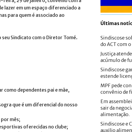
-feira, 29 de janeiro, convênio com a
de lazer em um espaço diferenciado a
enas para quem é associado ao
Últimas notíc
o seu Sindicato com o Diretor Tomé.
Sindiscose sol
do ACT com 
Justiça atend
acúmulo de fu
Sindiscose gar
estende licen
MPF pede con
car como dependentes pai e mãe,
convênio de f
Em assemblei
sogra que é um diferencial do nosso
sair da negoci
alimentação.
s por mês;
Sindiscose e 
sportivas oferecidas no clube;
auxilio alime