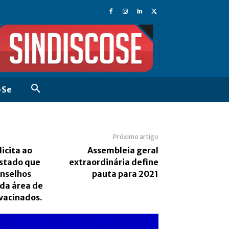
-Se
Próximo artigo
licita ao
Assembleia geral
stado que
extraordinária define
onselhos
pauta para 2021
 da área de
vacinados.