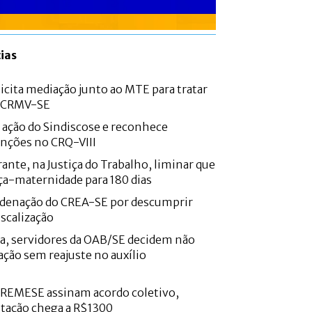
ias
icita mediação junto ao MTE para tratar
o CRMV-SE
e ação do Sindiscose e reconhece
nções no CRQ-VIII
ante, na Justiça do Trabalho, liminar que
ça-maternidade para 180 dias
denação do CREA-SE por descumprir
iscalização
a, servidores da OAB/SE decidem não
ação sem reajuste no auxílio
CREMESE assinam acordo coletivo,
ntação chega a R$1300