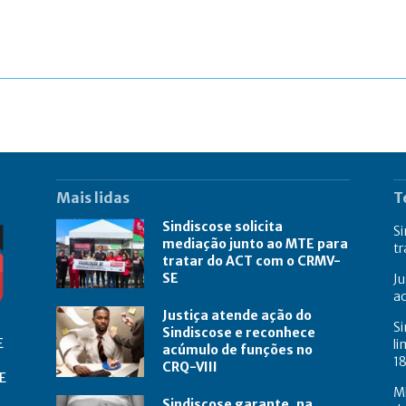
Mais lidas
T
Sindiscose solicita
Si
mediação junto ao MTE para
t
tratar do ACT com o CRMV-
SE
Ju
a
Justiça atende ação do
Si
Sindiscose e reconhece
E
li
acúmulo de funções no
18
CRQ-VIII
E
M
Sindiscose garante, na