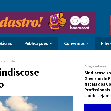
tícias
Publicações
Convênios
Filie
ebram convênio
Artigo anterior
Sindiscose
Sindiscose so
Governo do E
o
fiscais dos C
Profissionais
saúde sejam 