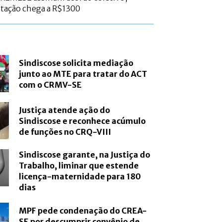
ntação chega a R$1300
Sindiscose solicita mediação
junto ao MTE para tratar do ACT
com o CRMV-SE
Justiça atende ação do
Sindiscose e reconhece acúmulo
de funções no CRQ-VIII
Sindiscose garante, na Justiça do
Trabalho, liminar que estende
licença-maternidade para 180
dias
MPF pede condenação do CREA-
SE por descumprir convênio de