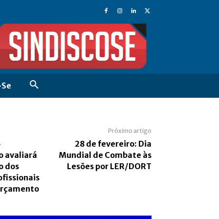
-Se
Próximo artigo
o
28 de fevereiro: Dia
 avaliará
Mundial de Combate às
o dos
Lesões por LER/DORT
fissionais
Orçamento