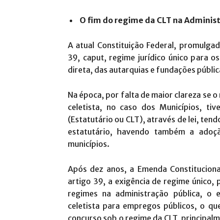
O fim do regime da CLT na Administ
A atual Constituição Federal, promulga
39, caput, regime jurídico único para o
direta, das autarquias e fundações públi
Na época, por falta de maior clareza se o
celetista, no caso dos Municípios, t
(Estatutário ou CLT), através de lei, te
estatutário, havendo também a adoçã
municípios.
Após dez anos, a Emenda Constitucional
artigo 39, a exigência de regime único, 
regimes na administração pública, o e
celetista para empregos públicos, o que
concurso sob o regime da CLT, principalm