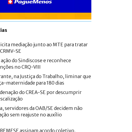
ias
icita mediação junto ao MTE para tratar
o CRMV-SE
e ação do Sindiscose e reconhece
nções no CRQ-VIII
ante, na Justiça do Trabalho, liminar que
ça-maternidade para 180 dias
denação do CREA-SE por descumprir
iscalização
a, servidores da OAB/SE decidem não
ação sem reajuste no auxílio
CREMESE assinam acordo coletivo,