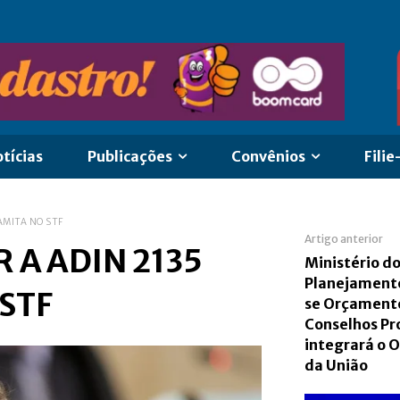
tícias
Publicações
Convênios
Filie
AMITA NO STF
Artigo anterior
A ADIN 2135
Ministério d
Planejamento
STF
se Orçament
Conselhos Pro
integrará o 
da União