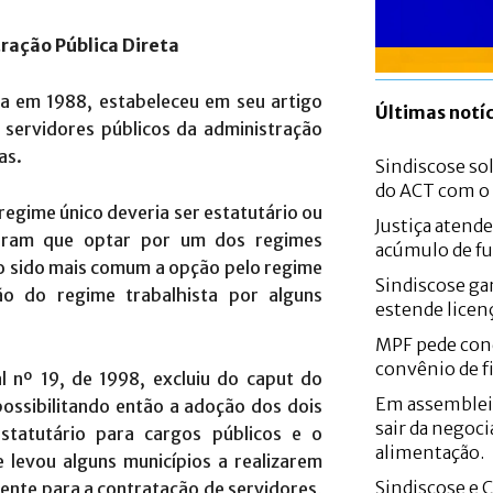
ração Pública Direta
da em 1988, estabeleceu em seu artigo
Últimas notíc
s servidores públicos da administração
cas.
Sindiscose sol
do ACT com 
 regime único deveria ser estatutário ou
Justiça atend
iveram que optar por um dos regimes
acúmulo de fu
ndo sido mais comum a opção pelo regime
Sindiscose gar
o do regime trabalhista por alguns
estende licen
MPF pede con
convênio de f
 nº 19, de 1998, excluiu do caput do
Em assemblei
possibilitando então a adoção dos dois
sair da negoci
statutário para cargos públicos e o
alimentação.
 levou alguns municípios a realizarem
Sindiscose e 
ente para a contratação de servidores,