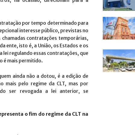
tros, na ocasião, direcionam para a
ontratação por tempo determinado para
pcional interesse público, previstas no
 as chamadas contratações temporárias,
a ente, isto é, a União, os Estados e os
a lei regulando essas contratações, que
o é mais permitido.
quem ainda não a dotou, é a edição de
ão mais pelo regime da CLT, mas por
ndo ser revogada a lei anterior, se
representa o fim do regime da CLT na