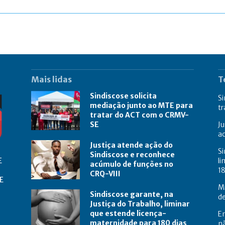
Mais lidas
T
Sindiscose solicita
Si
mediação junto ao MTE para
t
tratar do ACT com o CRMV-
SE
Ju
a
Justiça atende ação do
Si
Sindiscose e reconhece
E
li
acúmulo de funções no
18
CRQ-VIII
E
M
Sindiscose garante, na
de
Justiça do Trabalho, liminar
que estende licença-
E
maternidade para 180 dias
nã