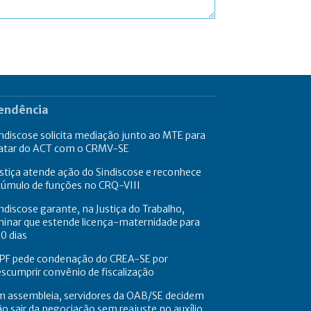
endência
ndiscose solicita mediação junto ao MTE para
ratar do ACT com o CRMV-SE
stiça atende ação do Sindiscose e reconhece
cúmulo de funções no CRQ-VIII
ndiscose garante, na Justiça do Trabalho,
minar que estende licença-maternidade para
0 dias
PF pede condenação do CREA-SE por
scumprir convênio de fiscalização
m assembleia, servidores da OAB/SE decidem
o sair da negociação sem reajuste no auxílio