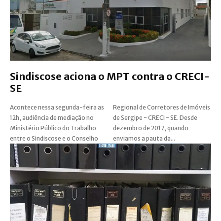
Sindiscose aciona o MPT contra o CRECI-
SE
Acontece nessa segunda-feira as
Regional de Corretores de Imóveis
12h, audiência de mediação no
de Sergipe - CRECI - SE. Desde
Ministério Público do Trabalho
dezembro de 2017, quando
entre o Sindiscose e o Conselho
enviamos a pauta da...