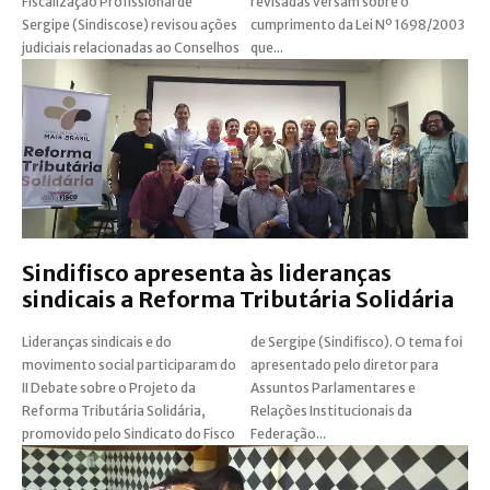
Fiscalização Profissional de
revisadas versam sobre o
Sergipe (Sindiscose) revisou ações
cumprimento da Lei Nº 1698/2003
judiciais relacionadas ao Conselhos
que...
Sindifisco apresenta às lideranças
sindicais a Reforma Tributária Solidária
Lideranças sindicais e do
de Sergipe (Sindifisco). O tema foi
movimento social participaram do
apresentado pelo diretor para
II Debate sobre o Projeto da
Assuntos Parlamentares e
Reforma Tributária Solidária,
Relações Institucionais da
promovido pelo Sindicato do Fisco
Federação...