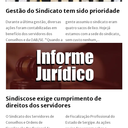
Gestão do Sindicato tem sido prioridade
Durante a última gestão, diversas
gente assumiu o sindicato eram
ações foram contabilizadas em
quatro sacos de lixo. Hoje já
benefício dos servidores dos
estamos com a sede do sindicato,
Conselhos e da OAB/SE. “Quando a
sem custo nenhum,...
Sindiscose exige cumprimento de
direitos dos servidores
O Sindicato dos Servidores de
de Fiscalização Profissional do
Conselhos e Ordens de
Estado de Sergipe. As ações