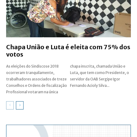
Chapa União e Luta é eleita com 75% dos
votos
As eleições do Sindiscose 2018
chapa inscrita, chamada União e
ocorreram tranquilamente,
Luta, que tem como Presidente, o
trabalhadores associados de treze
servidor da OAB Sergipe Igor
Conselhos e Ordens de fiscalização
Fernando Acioly Silva...
Profissional votaram na única