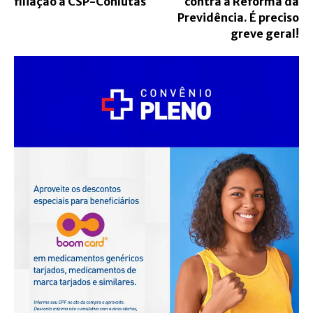
filiação a CSP-Conlutas
contra a Reforma da
Previdência. É preciso
greve geral!