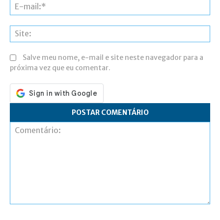
E-
ma
Si
Salve meu nome, e-mail e site neste navegador para a
próxima vez que eu comentar.
Comentário: