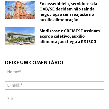
Em assembleia, servidores da
OAB/SE decidem não sair da
negociação sem reajuste no
auxílio alimentação.
Sindiscose e CREMESE assinam
acordo coletivo, auxilio
alimentação chega a R$1300
DEIXE UM COMENTÁRIO
N
E-
ma
Si