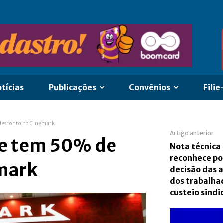
tícias
Publicações
Convênios
Filie
 desconto no Cinemark
Artigo anterior
se tem 50% de
Nota técnica
reconhece po
mark
decisão das 
dos trabalha
custeio sindi