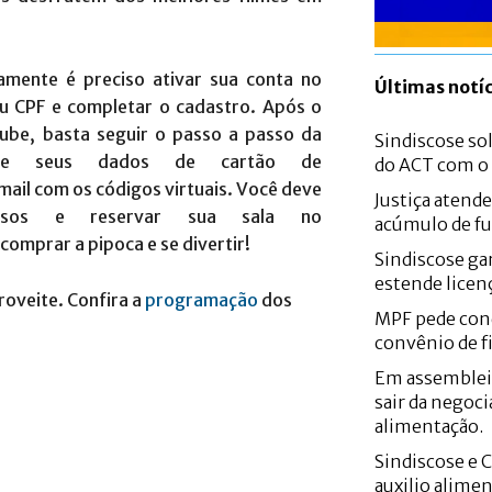
amente é preciso ativar sua conta no
Últimas notíc
seu CPF e completar o cadastro. Após o
lube, basta seguir o passo a passo da
Sindiscose sol
nte seus dados de cartão de
do ACT com 
ail com os códigos virtuais. Você deve
Justiça atend
essos e reservar sua sala no
acúmulo de fu
 comprar a pipoca e se divertir!
Sindiscose gar
estende licen
roveite. Confira a
programação
dos
MPF pede con
convênio de f
Em assemblei
sair da negoci
alimentação.
Sindiscose e 
auxilio alime