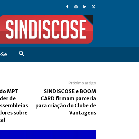
-Se
Próximo artigo
 do MPT
SINDISCOSE e BOOM
der de
CARD firmam parceria
assembleias
para criação do Clube de
dores sobre
Vantagens
cal