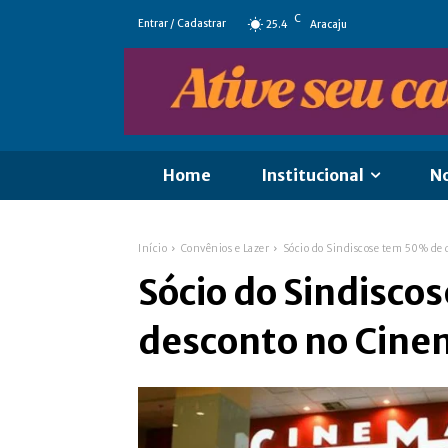
C
Entrar / Cadastrar
25.4
Aracaju
Home
Institucional
No
Início
Convênios e Lazer
Sócio do Sindiscose tem 50% de
Sócio do Sindisco
desconto no Cine