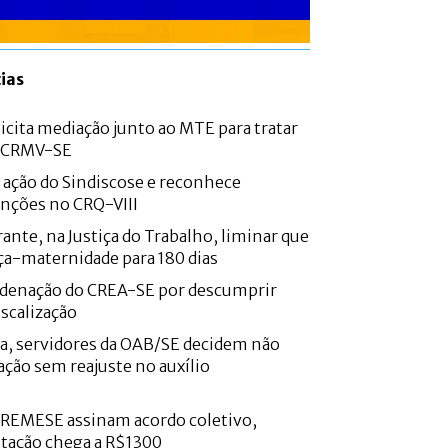
ias
icita mediação junto ao MTE para tratar
o CRMV-SE
e ação do Sindiscose e reconhece
nções no CRQ-VIII
ante, na Justiça do Trabalho, liminar que
ça-maternidade para 180 dias
denação do CREA-SE por descumprir
iscalização
a, servidores da OAB/SE decidem não
ação sem reajuste no auxílio
CREMESE assinam acordo coletivo,
ntação chega a R$1300