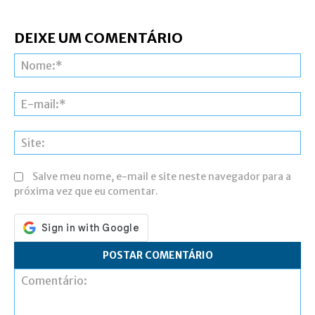
DEIXE UM COMENTÁRIO
N
E-
ma
Si
Salve meu nome, e-mail e site neste navegador para a
próxima vez que eu comentar.