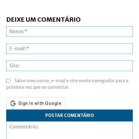
DEIXE UM COMENTÁRIO
N
E-
ma
Si
Salve meu nome, e-mail e site neste navegador para a
próxima vez que eu comentar.