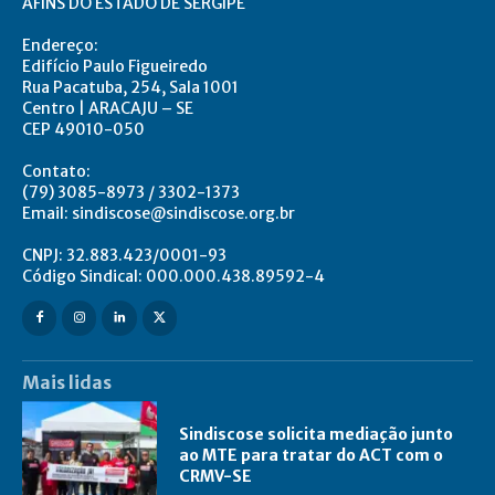
AFINS DO ESTADO DE SERGIPE
Endereço:
Edifício Paulo Figueiredo
Rua Pacatuba, 254, Sala 1001
Centro | ARACAJU – SE
CEP 49010-050
Contato:
(79) 3085-8973 / 3302-1373
Email: sindiscose@sindiscose.org.br
CNPJ: 32.883.423/0001-93
Código Sindical: 000.000.438.89592-4
Mais lidas
Sindiscose solicita mediação junto
ao MTE para tratar do ACT com o
CRMV-SE