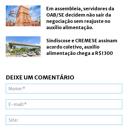
Em assembleia, servidores da
OAB/SE decidem não sair da
negociação sem reajuste no
auxílio alimentação.
Sindiscose e CREMESE assinam
acordo coletivo, auxilio
alimentação chega a R$1300
DEIXE UM COMENTÁRIO
N
E-
ma
Si