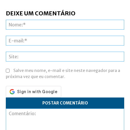
DEIXE UM COMENTÁRIO
N
E-
ma
Si
Salve meu nome, e-mail e site neste navegador para a
próxima vez que eu comentar.