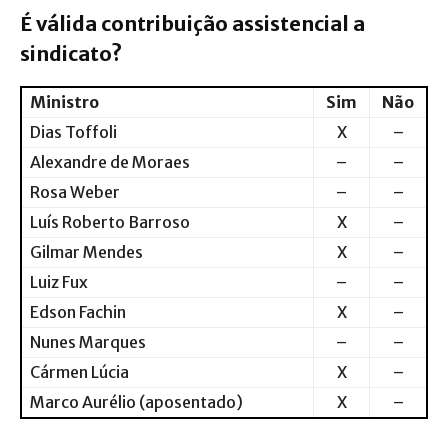
É válida contribuição assistencial a
sindicato?
Ministro
Sim
Não
Dias Toffoli
X
–
Alexandre de Moraes
–
–
Rosa Weber
–
–
Luís Roberto Barroso
X
–
Gilmar Mendes
X
–
Luiz Fux
–
–
Edson Fachin
X
–
Nunes Marques
–
–
Cármen Lúcia
X
–
Marco Aurélio (aposentado)
X
–