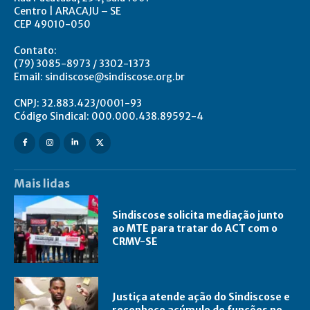
Centro | ARACAJU – SE
CEP 49010-050
Contato:
(79) 3085-8973 / 3302-1373
Email: sindiscose@sindiscose.org.br
CNPJ: 32.883.423/0001-93
Código Sindical: 000.000.438.89592-4
Mais lidas
Sindiscose solicita mediação junto
ao MTE para tratar do ACT com o
CRMV-SE
Justiça atende ação do Sindiscose e
reconhece acúmulo de funções no