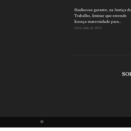
Sindiscose garante, na Justiça d
Trabalho, liminar que estende
licença-maternidade para...
24 de julho de 2026
SO
©