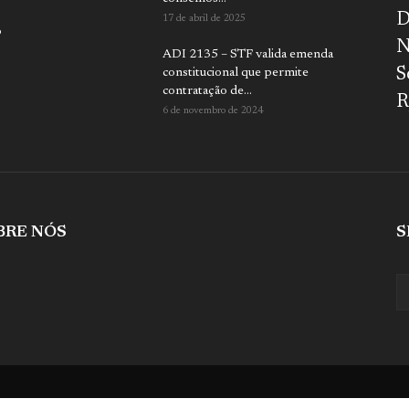
D
17 de abril de 2025
o
N
ADI 2135 – STF valida emenda
S
constitucional que permite
contratação de...
R
6 de novembro de 2024
BRE NÓS
S