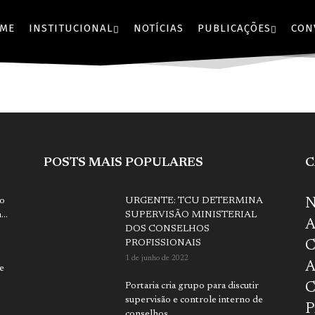
ME
INSTITUCIONAL
NOTÍCIAS
PUBLICAÇÕES
CON
POSTS MAIS POPULARES
C
to
URGENTE: TCU DETERMINA
N
..
SUPERVISÃO MINISTERIAL
A
DOS CONSELHOS
PROFISSIONAIS
C
1 de junho de 2022
A
e
s
Portaria cria grupo para discutir
C
supervisão e controle interno de
P
conselhos...