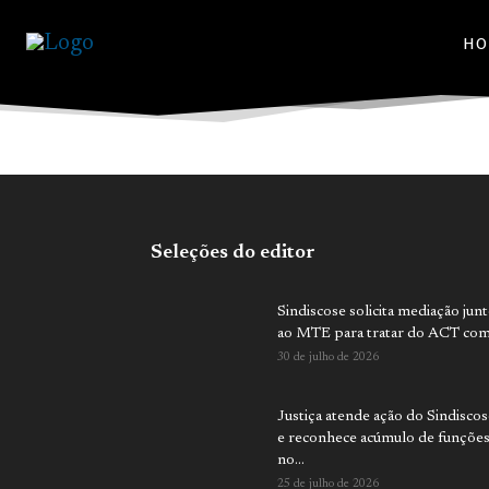
HO
Seleções do editor
Sindiscose solicita mediação jun
ao MTE para tratar do ACT com.
30 de julho de 2026
Justiça atende ação do Sindiscos
e reconhece acúmulo de funçõe
no...
25 de julho de 2026