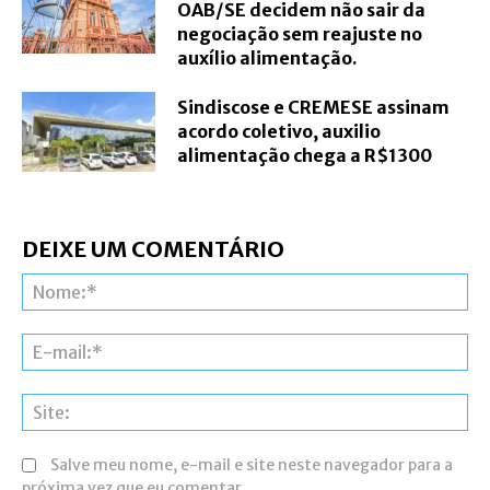
OAB/SE decidem não sair da
negociação sem reajuste no
auxílio alimentação.
Sindiscose e CREMESE assinam
acordo coletivo, auxilio
alimentação chega a R$1300
DEIXE UM COMENTÁRIO
N
E-
ma
Si
Salve meu nome, e-mail e site neste navegador para a
próxima vez que eu comentar.