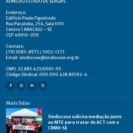
AFINS DO ESTADO DE SERGIPE
Endereço:
Edifício Paulo Figueiredo
Rua Pacatuba, 254, Sala 1001
Centro | ARACAJU – SE
CEP 49010-050
Contato:
(79) 3085-8973 / 3302-1373
Email: sindiscose@sindiscose.org.br
CNPJ: 32.883.423/0001-93
Código Sindical: 000.000.438.89592-4
Mais lidas
Sindiscose solicita mediação junto
ao MTE para tratar do ACT com o
CRMV-SE