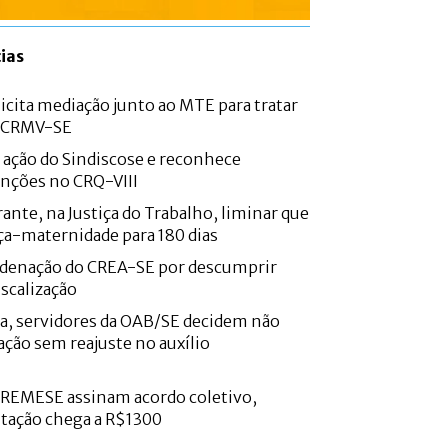
ias
icita mediação junto ao MTE para tratar
o CRMV-SE
e ação do Sindiscose e reconhece
nções no CRQ-VIII
ante, na Justiça do Trabalho, liminar que
ça-maternidade para 180 dias
denação do CREA-SE por descumprir
iscalização
a, servidores da OAB/SE decidem não
ação sem reajuste no auxílio
CREMESE assinam acordo coletivo,
ntação chega a R$1300