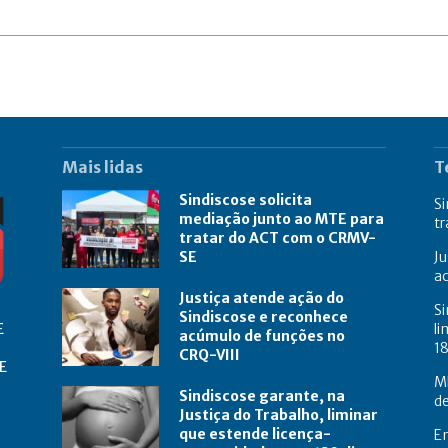
Mais lidas
T
Sindiscose solicita
Si
mediação junto ao MTE para
t
tratar do ACT com o CRMV-
SE
Ju
a
Justiça atende ação do
Si
Sindiscose e reconhece
E
li
acúmulo de funções no
18
CRQ-VIII
E
M
Sindiscose garante, na
de
Justiça do Trabalho, liminar
que estende licença-
E