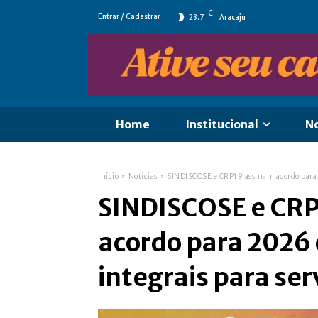
C
Entrar / Cadastrar
23.7
Aracaju
Home
Institucional
No
Início
Notícias
SINDISCOSE e CRP19 assinam acordo para 
SINDISCOSE e CR
acordo para 2026
integrais para ser