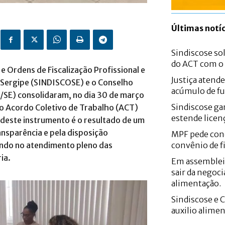
Últimas notíc
Sindiscose sol
do ACT com 
e Ordens de Fiscalização Profissional e
Justiça atend
e Sergipe (SINDISCOSE) e o Conselho
acúmulo de fu
P/SE) consolidaram, no dia 30 de março
Sindiscose gar
ao Acordo Coletivo de Trabalho (ACT)
estende licen
deste instrumento é o resultado de um
nsparência e pela disposição
MPF pede con
ando no atendimento pleno das
convênio de f
ria
.
Em assemblei
sair da negoci
alimentação.
Sindiscose e 
auxilio alime