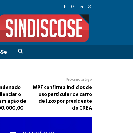
-Se
Próximo artigo
ondenado
MPF confirma indícios de
ilenciar o
uso particular de carro
em ação de
de luxo por presidente
00.000,00
do CREA