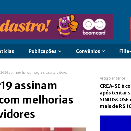
tícias
Publicações
Convênios
Filie
2026 com melhorias integrais para servidores
Artigo anterior
P19 assinam
CREA-SE é c
após tentar s
 com melhorias
SINDISCOSE 
mais de R$ 1
vidores