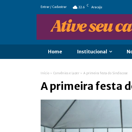
C
Entrar / Cadastrar
22.6
Aracaju
Home
Institucional
No
Início
Convênios e Lazer
A primeira festa do Sindiscose
A primeira festa d