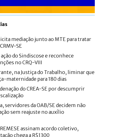
ias
icita mediação junto ao MTE para tratar
o CRMV-SE
e ação do Sindiscose e reconhece
nções no CRQ-VIII
ante, na Justiça do Trabalho, liminar que
ça-maternidade para 180 dias
denação do CREA-SE por descumprir
iscalização
a, servidores da OAB/SE decidem não
ação sem reajuste no auxílio
CREMESE assinam acordo coletivo,
ntação chega a R$1300