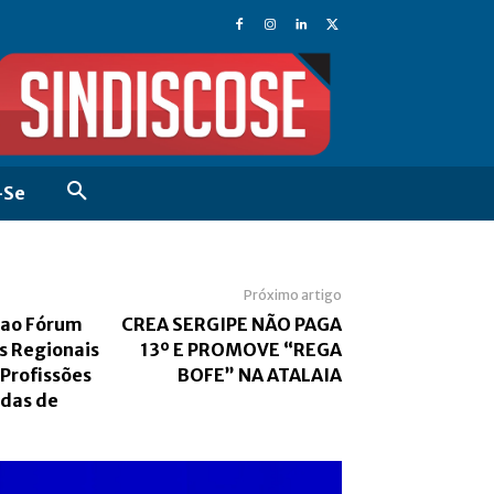
-Se
Próximo artigo
 ao Fórum
CREA SERGIPE NÃO PAGA
s Regionais
13º E PROMOVE “REGA
 Profissões
BOFE” NA ATALAIA
das de