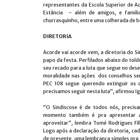
representantes da Escola Superior de A
Estância – além de amigos, e famili
churrasquinho, entre uma colherada de b
DIRETORIA
Acorde vai acorde vem, a diretoria do S
papo da festa. Perfilados abaixo do toldo
seu recado para a luta que segue no dese
moralidade nas ações dos conselhos sem
PEC 108 segue querendo extinguir os co
precisamos seguir nesta luta”, afirmou I
“O Sindiscose é de todos nós, precisa
momento também é pra apresentar a
aproveitar”, lembra Tomé Rodrigues Filh
Logo após a declaração da diretoria, cad
de presente, uma lembrança simples pra