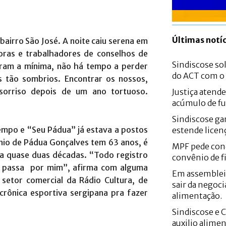
Últimas notíc
airro São José. A noite caiu serena em
oras e trabalhadores de conselhos de
Sindiscose sol
eram a mínima, não há tempo a perder
do ACT com 
 tão sombrios. Encontrar os nossos,
 sorriso depois de um ano tortuoso.
Justiça atend
acúmulo de fu
Sindiscose gar
tempo e “Seu Pádua” já estava a postos
estende licen
nio de Pádua Gonçalves tem 63 anos, é
MPF pede con
a quase duas décadas. “Todo registro
convênio de f
m passa por mim”, afirma com alguma
Em assemblei
setor comercial da Rádio Cultura, de
sair da negoci
crônica esportiva sergipana pra fazer
alimentação.
Sindiscose e 
auxilio alime