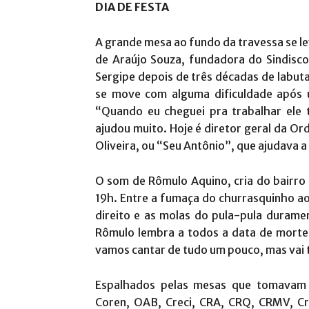
DIA DE FESTA
A grande mesa ao fundo da travessa se l
de Araújo Souza, fundadora do Sindisc
Sergipe depois de três décadas de labuta
se move com alguma dificuldade após u
“Quando eu cheguei pra trabalhar ele 
ajudou muito. Hoje é diretor geral da Ord
Oliveira, ou “Seu Antônio”, que ajudava a
O som de Rômulo Aquino, cria do bairro 
19h. Entre a fumaça do churrasquinho ao
direito e as molas do pula-pula duramen
Rômulo lembra a todos a data de morte 
vamos cantar de tudo um pouco, mas vai t
Espalhados pelas mesas que tomavam 
Coren, OAB, Creci, CRA, CRQ, CRMV, C