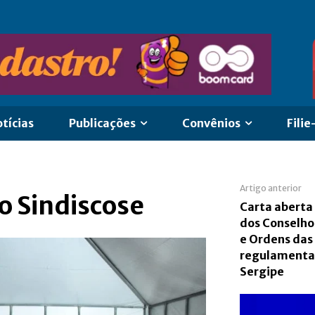
tícias
Publicações
Convênios
Filie
Artigo anterior
o Sindiscose
Carta aberta
dos Conselho
e Ordens das
regulamenta
Sergipe