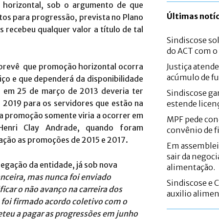
 horizontal, sob o argumento de que
Últimas notíc
os para progressão, prevista no Plano
s recebeu qualquer valor a título de tal
Sindiscose sol
do ACT com 
 prevê que promoção horizontal ocorra
Justiça atend
acúmulo de fu
iço e que dependerá da disponibilidade
o em 25 de março de 2013 deveria ter
Sindiscose gar
 2019 para os servidores que estão na
estende licen
a promoção somente viria a ocorrer em
MPF pede con
Henri Clay Andrade, quando foram
convênio de f
lação as promoções de 2015 e 2017.
Em assemblei
sair da negoci
egação da entidade, já sob nova
alimentação.
anceira, mas nunca foi enviado
Sindiscose e 
icar o não avanço na carreira dos
auxilio alime
foi firmado acordo coletivo com o
eteu a pagar as progressões em junho