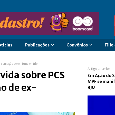
tícias
Publicações
Convênios
Filie
SE em ação de ex-funcionário
Artigo anterior
ívida sobre PCS
Em Ação do S
MPF se manif
o de ex-
RJU