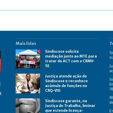
Mais lidas
T
Sindiscose solicita
Si
mediação junto ao MTE para
t
tratar do ACT com o CRMV-
SE
Ju
a
Justiça atende ação do
Si
Sindiscose e reconhece
E
li
acúmulo de funções no
18
CRQ-VIII
E
M
Sindiscose garante, na
de
Justiça do Trabalho, liminar
que estende licença-
E