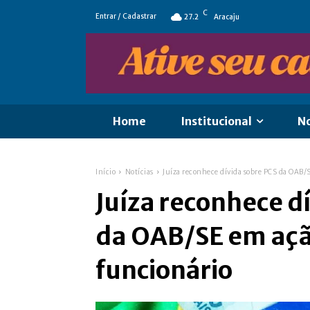
C
Entrar / Cadastrar
27.2
Aracaju
Home
Institucional
No
Início
Notícias
Juíza reconhece dívida sobre PCS da OAB/
Juíza reconhece d
da OAB/SE em açã
funcionário