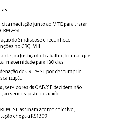
ias
icita mediação junto ao MTE para tratar
o CRMV-SE
e ação do Sindiscose e reconhece
nções no CRQ-VIII
ante, na Justiça do Trabalho, liminar que
ça-maternidade para 180 dias
denação do CREA-SE por descumprir
iscalização
a, servidores da OAB/SE decidem não
ação sem reajuste no auxílio
CREMESE assinam acordo coletivo,
ntação chega a R$1300