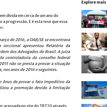
Explore mais
a em dívida em cerca de um ano do
o a progressão. E é esta tese que essa
r:
março de 2016, a OAB/SE se encontrava
a seccional apresentou Relatório da
rdem dos Advogados do Brasil. A juíza
a controladoria do conselho federal
015 não se presta a provar a situação
a, nos anos de 2016 e seguintes.
 ônus de provar o fato impeditivo da
alizou a promoção devido à limitação
ser acessada no site do TRT20 através