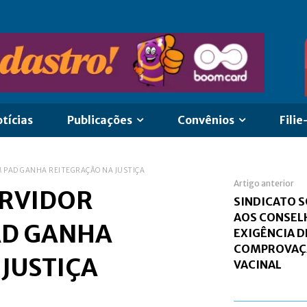
tícias
Publicações
Convênios
Filie
M PAD GANHA REITEGRAÇÃO NA JUSTIÇA
Artigo anterior
ERVIDOR
SINDICATO S
AOS CONSEL
AD GANHA
EXIGÊNCIA D
COMPROVAÇ
JUSTIÇA
VACINAL