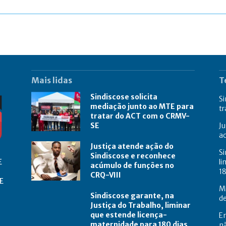
Mais lidas
T
Sindiscose solicita
Si
mediação junto ao MTE para
t
tratar do ACT com o CRMV-
SE
Ju
a
Justiça atende ação do
Si
Sindiscose e reconhece
E
li
acúmulo de funções no
18
CRQ-VIII
E
M
Sindiscose garante, na
de
Justiça do Trabalho, liminar
que estende licença-
E
maternidade para 180 dias
nã