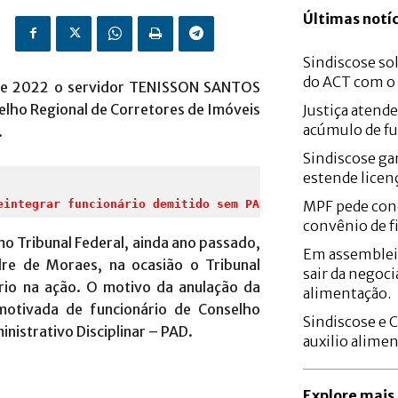
Últimas notíc
Sindiscose sol
do ACT com 
o de 2022 o servidor TENISSON SANTOS
lho Regional de Corretores de Imóveis
Justiça atend
acúmulo de fu
.
Sindiscose gar
estende licen
eintegrar funcionário demitido sem PAD
MPF pede con
convênio de f
mo Tribunal Federal, ainda ano passado,
Em assemblei
re de Moraes, na ocasião o Tribunal
sair da negoci
rio na ação. O motivo da anulação da
alimentação.
motivada de funcionário de Conselho
Sindiscose e 
nistrativo Disciplinar – PAD.
auxilio alime
Explore mais