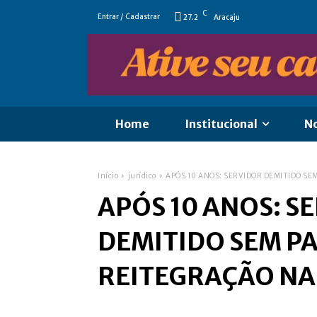
C
Entrar / Cadastrar
27.2
Aracaju
Home
Institucional
No
Início
jurídico
APÓS 10 ANOS: SERVIDOR DEMITIDO SE
APÓS 10 ANOS: S
DEMITIDO SEM P
REITEGRAÇÃO NA 