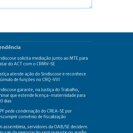
endência
ndiscose solicita mediação junto ao MTE para
ratar do ACT com o CRMV-SE
stiça atende ação do Sindiscose e reconhece
cúmulo de funções no CRQ-VIII
ndiscose garante, na Justiça do Trabalho,
minar que estende licença-maternidade para
0 dias
PF pede condenação do CREA-SE por
scumprir convênio de fiscalização
m assembleia, servidores da OAB/SE decidem
o sair da negociação sem reajuste no auxílio