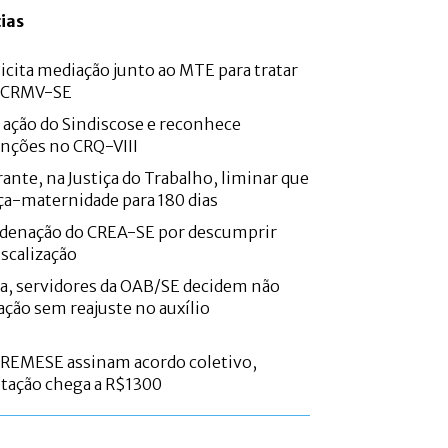
ias
icita mediação junto ao MTE para tratar
o CRMV-SE
e ação do Sindiscose e reconhece
nções no CRQ-VIII
ante, na Justiça do Trabalho, liminar que
ça-maternidade para 180 dias
denação do CREA-SE por descumprir
iscalização
a, servidores da OAB/SE decidem não
ação sem reajuste no auxílio
CREMESE assinam acordo coletivo,
ntação chega a R$1300