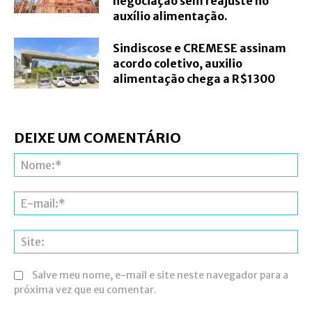
negociação sem reajuste no
auxílio alimentação.
Sindiscose e CREMESE assinam
acordo coletivo, auxilio
alimentação chega a R$1300
DEIXE UM COMENTÁRIO
N
E-
ma
Si
Salve meu nome, e-mail e site neste navegador para a
próxima vez que eu comentar.